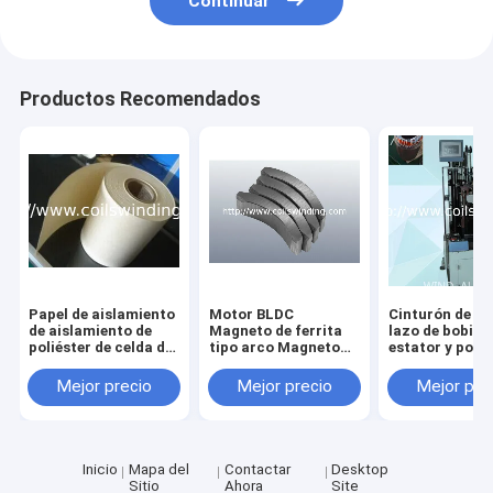
Continuar
Productos Recomendados
Papel de aislamiento
Motor BLDC
Cinturón de ci
de aislamiento de
Magneto de ferrita
lazo de bobina
poliéster de celda de
tipo arco Magneto
estator y polié
aislamiento DMD
de ferrita unido a
para unir bobi
NMN PMP
NdFeB
motor eléctric
Mejor precio
Mejor precio
Mejor pre
Inicio
Mapa del
Contactar
Desktop
Sitio
Ahora
Site