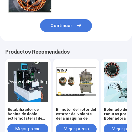
eléctrico Motor Estator
Enrollamiento
Continuar
Productos Recomendados
Estabilizador de
El motor del rotor del
Bobinado de 3
bobina de doble
estator del volante
ranuras por ve
extremo lateral de
de la máquina de
Bobinadora de
lazos bobinas de
remolque para
estator BLDC
unión máquina con
automóviles
Bobinado de a
Mejor precio
Mejor precio
Mejor pre
nudo
eléctricos
para motor si