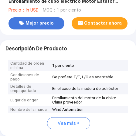
Enrollamiento de cubo eléctrico Motor Estator
Enrollamiento
Precio：In USD
MOQ：1 por ciento
Mejor precio
Contactar ahora
Descripción De Producto
Cantidad de orden
1 por ciento
mínima
Condiciones de
Se prefiere T/T, L/C es aceptable
pago
Detalles de
En el caso de la madera de poliéster
empaquetado
Enrollamiento del motor de la ebike
Lugar de origen
China proveedor
Nombre de la marca
Wind Automation
Vea más