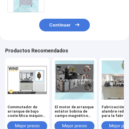
Continuar
Productos Recomendados
Commutador de
El motor de arranque
Fabricación d
arranque de bajo
estátor bobina de
alambre redon
coste Mica máquina
campo magnético
para la fabric
de ranura Burr
enrollamiento de
de armaduras 
Remove
cobre plano alambre
motores de ar
Mejor precio
Mejor precio
Mejor pre
rectangular
para la industr